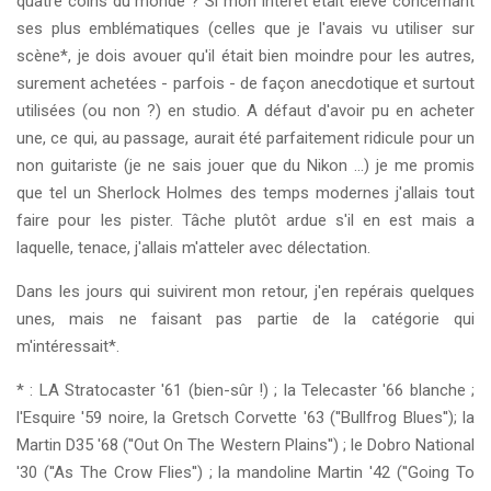
quatre coins du monde ? Si mon intérêt était élevé concernant
ses plus emblématiques (celles que je l'avais vu utiliser sur
scène*, je dois avouer qu'il était bien moindre pour les autres,
surement achetées - parfois - de façon anecdotique et surtout
utilisées (ou non ?) en studio. A défaut d'avoir pu en acheter
une, ce qui, au passage, aurait été parfaitement ridicule pour un
non guitariste (je ne sais jouer que du Nikon ...) je me promis
que tel un Sherlock Holmes des temps modernes j'allais tout
faire pour les pister. Tâche plutôt ardue s'il en est mais a
laquelle, tenace, j'allais m'atteler avec délectation.
Dans les jours qui suivirent mon retour, j'en repérais quelques
unes, mais ne faisant pas partie de la catégorie qui
m'intéressait*.
* : LA Stratocaster '61 (bien-sûr !) ; la Telecaster '66 blanche ;
l'Esquire '59 noire, la Gretsch Corvette '63 (''Bullfrog Blues''); la
Martin D35 '68 (''Out On The Western Plains'') ; le Dobro National
'30 (''As The Crow Flies'') ; la mandoline Martin '42 (''Going To