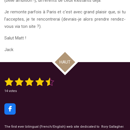
(belle ambition !), différents de ceux existants déjà.
Je remonte parfois à Paris et c’est avec grand plaisir que, si tu
l’acceptes, je te rencontrerai (devrais-je alors prendre rendez-
vous via ton site ?).
Salut Matt !
Jack
HAUT
1
2
3
4
5
E
É
n
v
v
é
é
é
é
é
a
o
14 votes
y
l
t
t
t
t
t
e
u
r
l
a
o
o
o
o
o
'
F
t
é
i
i
i
i
i
a
i
v
a
c
o
l
l
l
l
l
l
e
n
The first ever bilingual (French/English) web site dedicated to Rory Gallagher.
u