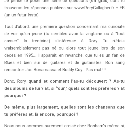
Je pense te poser une série de questions (
en gras
) dont tu
trouveras les réponses publiées sur www.RoryGallagher.fr + FB
(un un futur Insta).
Tout d’abord, une première question concernant ma curiosité
de voir qu’un jeune (tu sembles avoir la vingtaine ou à ''tout
casser'' la trentaine) s’intéresse à Rory. Tu n’étais
vraisemblablement pas né ou alors tout jeune lors de son
décès en 1995… Il apparait, en revanche, que tu es un fan de
Blues et bien sûr de guitares et de guitaristes. Bon sang
rencontrer Joe Bonamassa et Buddy Guy… Pas mal !!!
Donc, Rory,
quand et comment l’as-tu découvert ? As-tu
des albums de lui ? Et, si ‘’oui’,’ quels sont tes préférés ? Et
pourquoi ?
De même, plus largement, quelles sont les chansons que
tu préfères et, là encore, pourquoi ?
Nous nous sommes surement croisé chez Bonham’s même si,