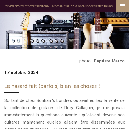
Passer
rorygallagher.fr : the first (and only) French (but bilingual) web site dedicated to Rory
au
contenu
principal
photo :
Baptiste Marco
17 octobre 2024.
Le hasard fait (parfois) bien les choses !
Sortant de chez Bonham's Londres où avait eu lieu la vente de
la collection de guitares de Rory Gallagher, je me posais
immédiatement la questions suivante : qu'allaient devenir ses
guitares maintenant qu'elles allaient être disséminées aux