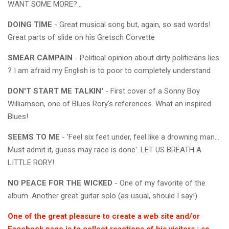
WANT SOME MORE?...
DOING TIME
- Great musical song but, again, so sad words!
Great parts of slide on his Gretsch Corvette
SMEAR CAMPAIN
- Political opinion about dirty politicians lies
? I am afraid my English is to poor to completely understand
DON'T START ME TALKIN'
- First cover of a Sonny Boy
Williamson, one of Blues Rory's references. What an inspired
Blues!
SEEMS TO ME
- 'Feel six feet under, feel like a drowning man...
Must admit it, guess may race is done'. LET US BREATH A
LITTLE RORY!
NO PEACE FOR THE WICKED
- One of my favorite of the
album. Another great guitar solo (as usual, should I say!)
One of the great pleasure to create a web site and/or
Facebook page is to collect reactions of his visitors ; so