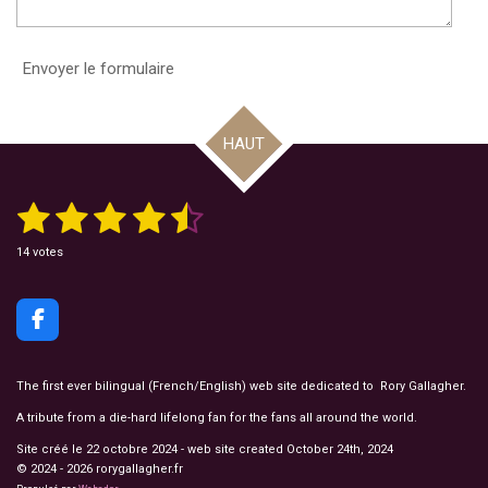
i
l
Envoyer le formulaire
e
HAUT
1
2
3
4
5
E
É
n
v
v
é
é
é
é
é
a
o
14 votes
y
l
t
t
t
t
t
e
u
r
l
a
o
o
o
o
o
'
F
t
é
i
i
i
i
i
a
i
v
a
c
o
l
l
l
l
l
l
e
n
The first ever bilingual (French/English) web site dedicated to Rory Gallagher.
u
b
:
a
e
e
e
e
e
A tribute from a die-hard lifelong fan for the fans all around the world.
t
o
4
i
o
.
s
s
s
s
o
Site créé le 22 octobre 2024 - web site created October 24th, 2024
n
k
5
© 2024 - 2026 rorygallagher.fr
7