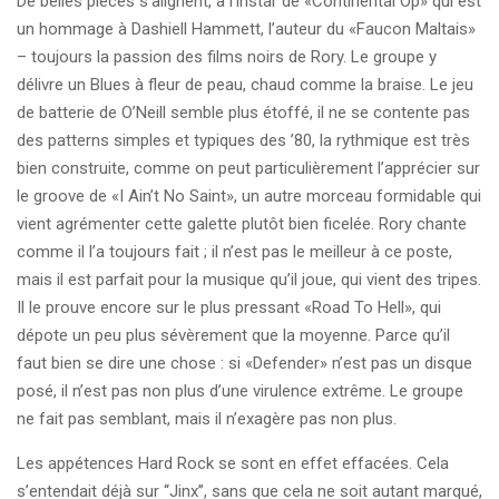
De belles pièces s’alignent, à l’instar de «Continental Op» qui est
un hommage à Dashiell Hammett, l’auteur du «Faucon Maltais»
– toujours la passion des films noirs de Rory. Le groupe y
délivre un Blues à fleur de peau, chaud comme la braise. Le jeu
de batterie de O’Neill semble plus étoffé, il ne se contente pas
des patterns simples et typiques des ’80, la rythmique est très
bien construite, comme on peut particulièrement l’apprécier sur
le groove de «I Ain’t No Saint», un autre morceau formidable qui
vient agrémenter cette galette plutôt bien ficelée. Rory chante
comme il l’a toujours fait ; il n’est pas le meilleur à ce poste,
mais il est parfait pour la musique qu’il joue, qui vient des tripes.
Il le prouve encore sur le plus pressant «Road To Hell», qui
dépote un peu plus sévèrement que la moyenne. Parce qu’il
faut bien se dire une chose : si «Defender» n’est pas un disque
posé, il n’est pas non plus d’une virulence extrême. Le groupe
ne fait pas semblant, mais il n’exagère pas non plus.
Les appétences Hard Rock se sont en effet effacées. Cela
s’entendait déjà sur ‘‘Jinx’’, sans que cela ne soit autant marqué,