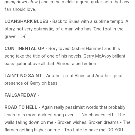
going down slow
') and in the middle a great guitar solo that any
fan should love.
LOANSHARK BLUES
- Back to Blues with a sublime tempo. A
story, not very optimistic, of a man who has 'One foot in the
grave' ... ;-(
CONTINENTAL OP
- Rory loved Dashiel Hammet and this
song take the title of one of his novels. Gerry McAvoy brillant
bass guitar above all that. Almost a perfection.
I AIN'T NO SAINT
- Another great Blues and Another great
presence of Gerry on bass.
FAILSAFE DAY -
ROAD TO HELL
- Again really pessimist words that probably
leads to is most darkest song ever :... ' No chances left - The
walls falling down on me - Broken wishes, Broken dreams - The
flames getting higher on me - Too Late to save me' DO YOU