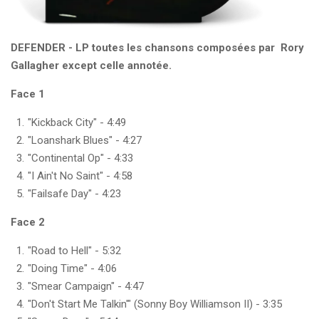
DEFENDER -
LP toutes les chansons composées par Rory
Gallagher except celle annotée.
Face 1
"Kickback City" - 4:49
"Loanshark Blues" - 4:27
"Continental Op" - 4:33
"I Ain't No Saint" - 4:58
"Failsafe Day" - 4:23
Face 2
"Road to Hell" - 5:32
"Doing Time" - 4:06
"Smear Campaign" - 4:47
"Don't Start Me Talkin'" (Sonny Boy Williamson II) - 3:35