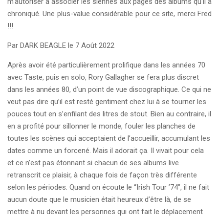
m'autoriser à associer les siennes aux pages des albums qu'il a
chroniqué. Une plus-value considérable pour ce site, merci Fred
!!!
Par DARK BEAGLE le 7 Août 2022
Après avoir été particulièrement prolifique dans les années 70
avec Taste, puis en solo, Rory Gallagher se fera plus discret
dans les années 80, d’un point de vue discographique. Ce qui ne
veut pas dire qu’il est resté gentiment chez lui à se tourner les
pouces tout en s’enfilant des litres de stout. Bien au contraire, il
en a profité pour sillonner le monde, fouler les planches de
toutes les scènes qui acceptaient de l’accueillir, accumulant les
dates comme un forcené. Mais il adorait ça. Il vivait pour cela
et ce n’est pas étonnant si chacun de ses albums live
retranscrit ce plaisir, à chaque fois de façon très différente
selon les périodes. Quand on écoute le ‘‘Irish Tour ’74’’, il ne fait
aucun doute que le musicien était heureux d’être là, de se
mettre à nu devant les personnes qui ont fait le déplacement