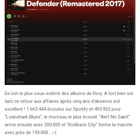
De loin le plus sous-estimé des albums de Rory. A tort bien sûr
tant ce retour aux affaires après cinq ans d'absence est
excellent ! 1.663.444 écoutes sur Spotify et 495.902 pour
''Loanshark Blues'', le morceau le plus écouté. ''Ain't No Saint''
arrive ensuite avec 200.000 et ''Kickback City'' ferme la marche
avec près de 159.000... ;-(