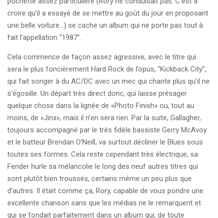
pochette assez particulière (Rory ne conduisait pas. C’est à
croire qu’il a essayé de se mettre au goût du jour en proposant
une belle voiture…) se cache un album qui ne porte pas tout à
fait l’appellation ‘‘1987’’.
Cela commence de façon assez agressive, avec le titre qui
sera le plus foncièrement Hard Rock de l’opus, ‘‘Kickback City’’,
qui fait songer à du AC/DC avec un mec qui chante plus qu’il ne
s’égosille. Un départ très direct donc, qui laisse présager
quelque chose dans la lignée de «Photo Finish» ou, tout au
moins, de «Jinx», mais il n’en sera rien. Par la suite, Gallagher,
toujours accompagné par le très fidèle bassiste Gerry McAvoy
et le batteur Brendan O’Neill, va surtout décliner le Blues sous
toutes ses formes. Cela reste cependant très électrique, sa
Fender hurle sa mélancolie le long des neuf autres titres qui
sont plutôt bien troussés, certains même un peu plus que
d’autres. Il était comme ça, Rory, capable de vous pondre une
excellente chanson sans que les médias ne le remarquent et
qui se fondait parfaitement dans un album qui, de toute