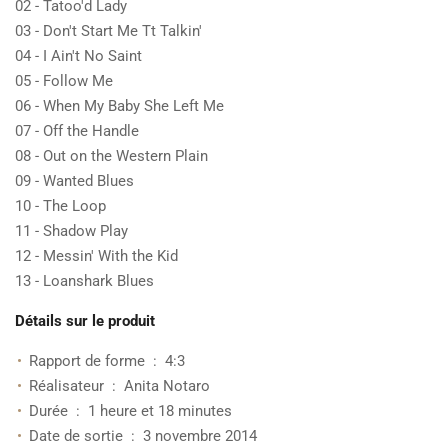
02 - Tatoo'd Lady
03 - Don't Start Me Tt Talkin'
04 - I Ain't No Saint
05 - Follow Me
06 - When My Baby She Left Me
07 - Off the Handle
08 - Out on the Western Plain
09 - Wanted Blues
10 - The Loop
11 - Shadow Play
12 - Messin' With the Kid
13 - Loanshark Blues
Détails sur le produit
Rapport de forme ‏ : ‎
4:3
Réalisateur ‏ : ‎
Anita Notaro
Durée ‏ : ‎
1 heure et 18 minutes
Date de sortie ‏ : ‎
3 novembre 2014