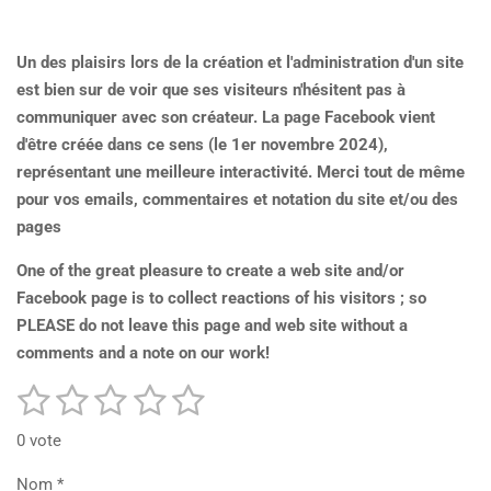
a
c
e
Un des plaisirs lors de la création et l'administration d'un site
b
o
est bien sur de voir que ses visiteurs n'hésitent pas à
o
communiquer avec son créateur. La page Facebook vient
k
d'être créée dans ce sens (le 1er novembre 2024),
représentant une meilleure interactivité.
Merci tout de même
pour vos emails, commentaires et notation du site et/ou des
pages
One of the great pleasure to create a web site and/or
Facebook page is to collect reactions of his visitors ; so
PLEASE do not leave this page and web site without a
comments and a note on our work!
1
2
3
4
5
E
É
n
v
é
é
é
é
é
v
0 vote
a
o
t
t
t
t
t
y
l
Nom *
e