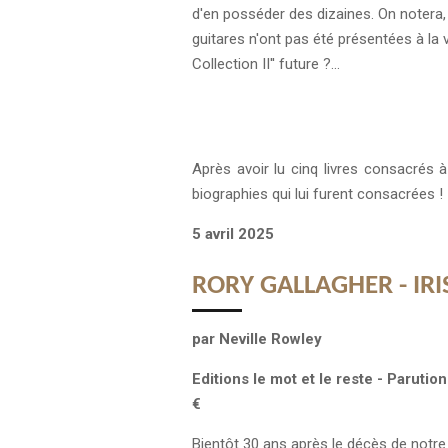
d'en posséder des dizaines. On notera, 
guitares n'ont pas été présentées à l
Collection II''
future ?...
Après avoir lu cinq livres consacrés 
biographies qui lui furent consacrées !
5 avril 2025
RORY GALLAGHER - IRI
par Neville Rowley
Editions le mot et le reste - Paruti
€
Bientôt 30 ans après le décès de notre i