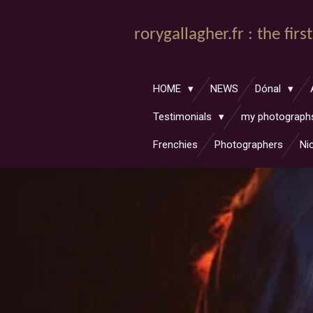
Passer
au
rorygallagher.fr : the fir
contenu
principal
HOME
NEWS
Dónal
Testimonials
my photograp
Frenchies
Photographers
Ni