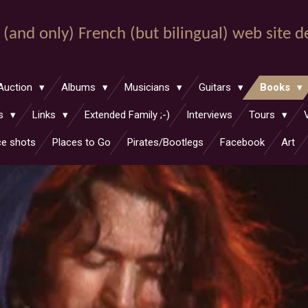
st (and only) French (but bilingual) web site 
Auction
Albums
Musicians
Guitars
Books
hs
Links
Extended Family ;-)
Interviews
Tours
ce shots
Places to Go
Pirates/Bootlegs
Facebook
Art