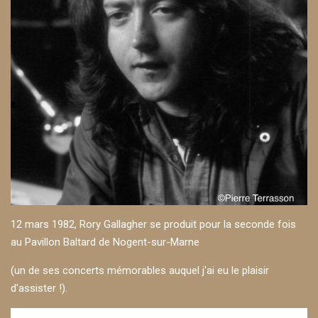
12 mars 1982, Rory Gallagher se produit pour la seconde fois
au Pavillon Baltard de Nogent-sur-Marne
(un de ses concerts mémorables auquel j'ai eu le plaisir
d'assister !).