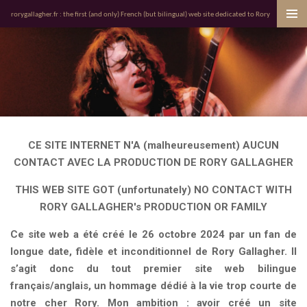
Passer
rorygallagher.fr : the first (and only) French (but bilingual) web site dedicated to Rory
au
contenu
principal
CE SITE INTERNET N'A (
malheureusement
) AUCUN
CONTACT AVEC LA PRODUCTION DE RORY GALLAGHER
THIS WEB SITE GOT
(unfortunately)
NO CONTACT WITH
RORY GALLAGHER's PRODUCTION OR FAMILY
Ce site web a été créé le 26 octobre 2024 par un fan de
longue date, fidèle et inconditionnel de Rory Gallagher. Il
s’agit donc du tout premier site web bilingue
français/anglais, un hommage dédié à la vie trop courte de
notre cher Rory. Mon ambition : avoir créé un site